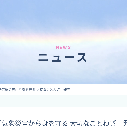
へのご依頼
気象情報のご依頼
 forecaster
Provision of weather information
テレビ・ラジオ）
データ提供（予報・実績）
 予報原稿作成
コンテンツ提供
ト出演
ピンポイント予報
NEWS
ニュース
取材
その他の情報提供
監修
ーション
「気象災害から身を守る 大切なことわざ」発売
「気象災害から身を守る 大切なことわざ」