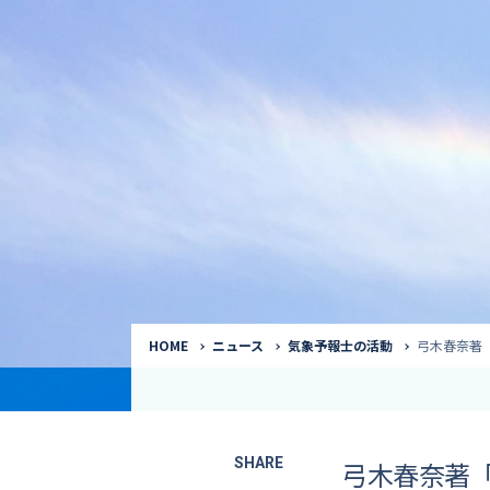
気象予報士
Request to a weather
Service
気象番組出演（
サービス
番組サポート /
講演会・イベン
インタビュー / 
サービストップ
コラム・寄稿 / 
司会MC / ナレ
HOME
ニュース
気象予報士の活動
弓木春奈著
SHARE
弓木春奈著