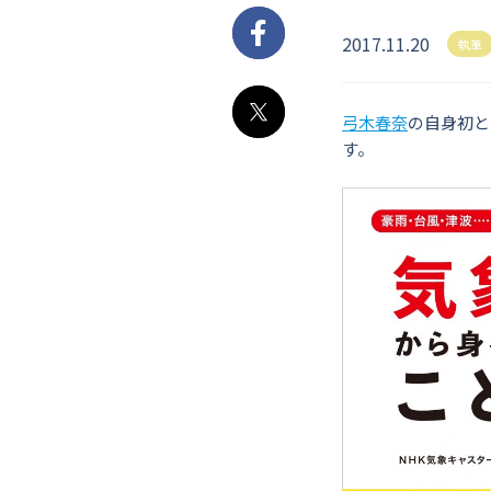
2017.11.20
Facebook
執筆
弓木春奈
の自身初と
X
す。