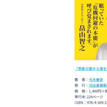
「気象災害から身を
著 者：
弓木春奈
発 行：
河出書房新
価 格：1,400円＋
単行本: 224ページ
ISBN：978-4-309-2