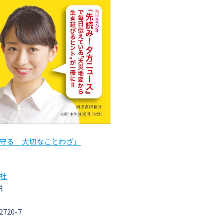
守る 大切なことわざ」
社
税
2720-7