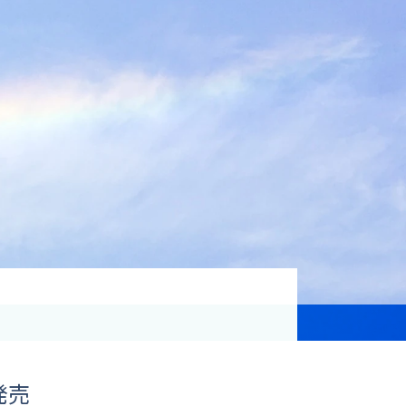
資格取得支援
Education
気象予報士講座について
気象予報士講座クリア
講座一覧
受講のご案内
発売