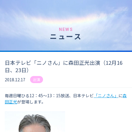
NEWS
ニュース
日本テレビ「ニノさん」に森田正光出演（12月16
日、23日）
2018.12.17
出演
毎週日曜ひる12：45～13：15放送、日本テレビ
「ニノさん」
に
森
田正光
が登場します。