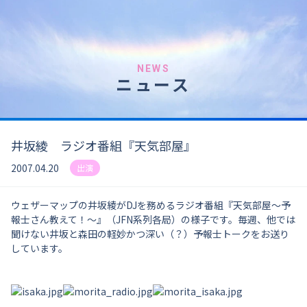
NEWS
ニュース
井坂綾 ラジオ番組『天気部屋』
2007.04.20
出演
ウェザーマップの井坂綾がDJを務めるラジオ番組『天気部屋～予
報士さん教えて！～』（JFN系列各局）の様子です。毎週、他では
聞けない井坂と森田の軽妙かつ深い（？）予報士トークをお送り
しています。