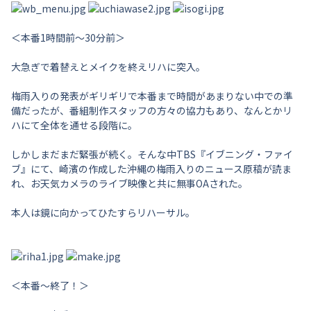
＜本番1時間前～30分前＞
大急ぎで着替えとメイクを終えリハに突入。
梅雨入りの発表がギリギリで本番まで時間があまりない中での準
備だったが、番組制作スタッフの方々の協力もあり、なんとかリ
ハにて全体を通せる段階に。
しかしまだまだ緊張が続く。そんな中TBS『イブニング・ファイ
ブ』にて、崎濱の作成した沖縄の梅雨入りのニュース原稿が読ま
れ、お天気カメラのライブ映像と共に無事OAされた。
本人は鏡に向かってひたすらリハーサル。
＜本番～終了！＞