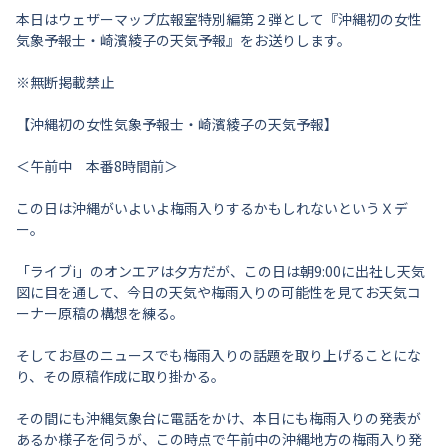
本日はウェザーマップ広報室特別編第２弾として『沖縄初の女性
気象予報士・崎濱綾子の天気予報』をお送りします。
※無断掲載禁止
【沖縄初の女性気象予報士・崎濱綾子の天気予報】
＜午前中 本番8時間前＞
この日は沖縄がいよいよ梅雨入りするかもしれないというＸデ
ー。
「ライブi」のオンエアは夕方だが、この日は朝9:00に出社し天気
図に目を通して、今日の天気や梅雨入りの可能性を見てお天気コ
ーナー原稿の構想を練る。
そしてお昼のニュースでも梅雨入りの話題を取り上げることにな
り、その原稿作成に取り掛かる。
その間にも沖縄気象台に電話をかけ、本日にも梅雨入りの発表が
あるか様子を伺うが、この時点で午前中の沖縄地方の梅雨入り発