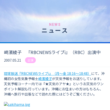
NEWS
ニュース
崎濱綾子 『RBCNEWSライブi』（RBC）出演中
2007.05.21
出演
琉球放送『RBCNEWSライブi』（月～金 18:16～18:48）
にて、沖
縄初の女性気象予報士
崎濱綾子
が天気予報をお送りしています。
天気予報コーナー内では『★天気のアヤ★』というお天気のワン
ポイント解説も行っています。沖縄にお住まいの方はもちろん、
沖縄へ旅行や出張などで訪れた際にはどうぞご覧ください。