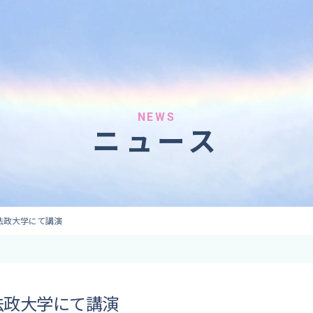
へのご依頼
気象情報のご依頼
 forecaster
Provision of weather information
テレビ・ラジオ）
データ提供（予報・実績）
 予報原稿作成
コンテンツ提供
ト出演
ピンポイント予報
NEWS
ニュース
取材
その他の情報提供
監修
ーション
法政大学にて講演
法政大学にて講演