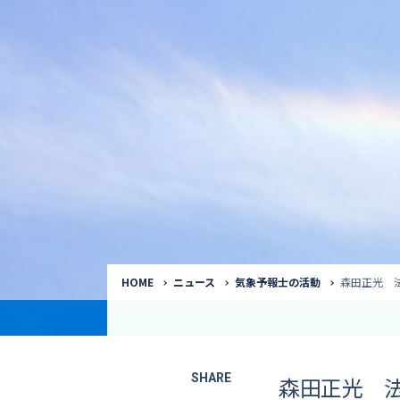
気象予報士
Request to a weather
Service
気象番組出演（
サービス
番組サポート /
講演会・イベン
インタビュー / 
サービストップ
コラム・寄稿 / 
司会MC / ナレ
HOME
ニュース
気象予報士の活動
森田正光 
SHARE
森田正光 