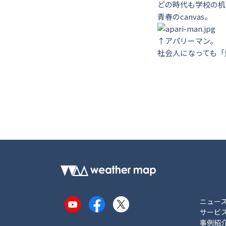
どの時代も学校の机
青春のcanvas。
↑アパリーマン。
社会人になっても「
ニュー
YouTube
Facebook
X
サービ
事例紹