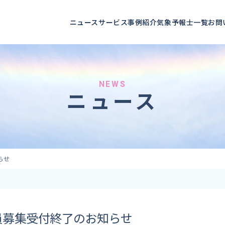
ニュース
サービス
事例紹介
気象予報士一覧
お問
へのご依頼
気象情報のご依頼
 forecaster
Provision of weather information
NEWS
テレビ・ラジオ）
データ提供（予報・実績）
ニュース
 予報原稿作成
コンテンツ提供
ト出演
ピンポイント予報
取材
その他の情報提供
監修
らせ
ーション
員募集受付終了のお知らせ