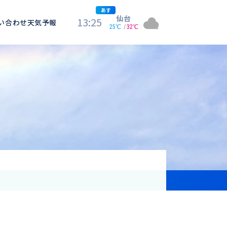
あす
仙台
新潟
13:25
い合わせ
天気予報
22℃
25℃
26℃
26℃
27℃
27℃
29℃
29℃
27℃
25℃
32℃
32℃
34℃
34℃
37℃
36℃
38℃
31℃
資格取得支援
Education
気象予報士講座について
気象予報士講座クリア
講座一覧
受講のご案内