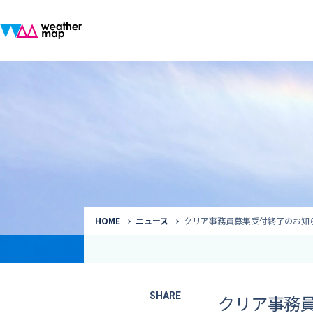
ウェザーマップ
気象予報士
Request to a weather
Service
気象番組出演（
サービス
番組サポート /
講演会・イベン
インタビュー / 
サービストップ
コラム・寄稿 / 
HOME
ニュース
クリア事務員募集受付終了のお知
司会MC / ナレ
SHARE
クリア事務