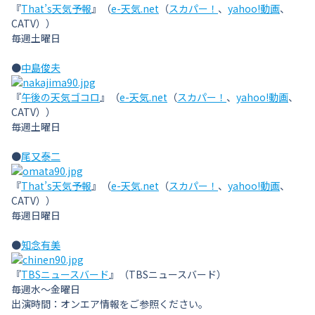
『
That’s天気予報
』（
e-天気.net
（
スカパー！
、
yahoo!動画
、
CATV））
毎週土曜日
●
中島俊夫
『
午後の天気ゴコロ
』（
e-天気.net
（
スカパー！
、
yahoo!動画
、
CATV））
毎週土曜日
●
尾又泰二
『
That’s天気予報
』（
e-天気.net
（
スカパー！
、
yahoo!動画
、
CATV））
毎週日曜日
●
知念有美
『
TBSニュースバード
』（TBSニュースバード）
毎週水〜金曜日
出演時間：オンエア情報をご参照ください。