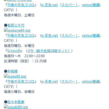
『
午後の天気ゴコロ
』（
e-天気.net
（
スカパー！
、
yahoo!動画
、
CATV））
毎週木曜日、土曜日
●
若菜三千代
『
午後の天気ゴコロ
』（
e-天気.net
（
スカパー！
、
yahoo!動画
、
CATV））
毎週月曜日、水曜日
『
School9
』（
JFN（最大全国38局ネット）
）
毎週月〜木 21:00〜22:00
出演時間（目安）：21:25頃
●
井坂綾
『
午後の天気ゴコロ
』（
e-天気.net
（
スカパー！
、
yahoo!動画
、
CATV））
毎週火曜日、金曜日
●
佐々木聡美