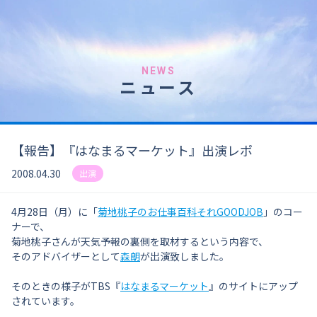
NEWS
ニュース
【報告】『はなまるマーケット』出演レポ
2008.04.30
出演
4月28日（月）に「
菊地桃子のお仕事百科それGOODJOB
」のコー
ナーで、
菊地桃子さんが天気予報の裏側を取材するという内容で、
そのアドバイザーとして
森朗
が出演致しました。
そのときの様子がTBS『
はなまるマーケット
』のサイトにアップ
されています。