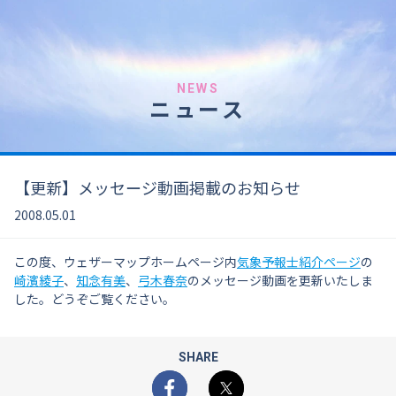
NEWS
ニュース
【更新】メッセージ動画掲載のお知らせ
2008.05.01
この度、ウェザーマップホームページ内
気象予報士紹介ページ
の
崎濱綾子
、
知念有美
、
弓木春奈
のメッセージ動画を更新いたしま
した。どうぞご覧ください。
SHARE