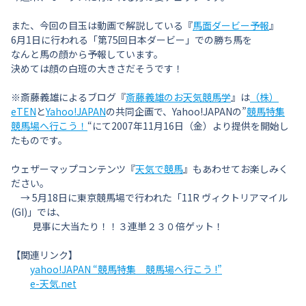
また、今回の目玉は動画で解説している『
馬面ダービー予報
』
6月1日に行われる「第75回日本ダービー」での勝ち馬を
なんと馬の顔から予報しています。
決めては顔の白班の大きさだそうです！
※斎藤義雄によるブログ『
斎藤義雄のお天気競馬学
』は
（株）
eTEN
と
Yahoo!JAPAN
の共同企画で、Yahoo!JAPANの”
競馬特集
競馬場へ行こう！
“にて2007年11月16日（金）より提供を開始し
たものです。
ウェザーマップコンテンツ『
天気で競馬
』もあわせてお楽しみく
ださい。
→ 5月18日に東京競馬場で行われた「11R ヴィクトリアマイル
(GI)」では、
見事に大当たり！！３連単２３０倍ゲット！
【関連リンク】
yahoo!JAPAN “競馬特集 競馬場へ行こう !”
e-天気.net