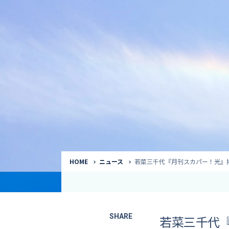
気象予報士
Request to a weather
Service
気象番組出演（
サービス
番組サポート /
講演会・イベン
インタビュー / 
サービストップ
コラム・寄稿 / 
司会MC / ナレ
HOME
ニュース
若菜三千代『月刊スカパー！光』
SHARE
若菜三千代