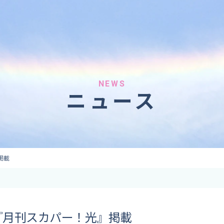
へのご依頼
気象情報のご依頼
 forecaster
Provision of weather information
テレビ・ラジオ）
データ提供（予報・実績）
 予報原稿作成
コンテンツ提供
ト出演
ピンポイント予報
NEWS
ニュース
取材
その他の情報提供
監修
ーション
掲載
『月刊スカパー！光』掲載