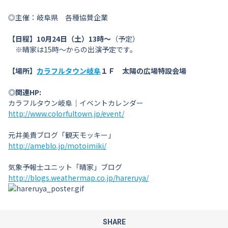
◎主催：岐阜県 各種協賛企業
【日程】10月24日（土）13時～
（予定）
※晴家は15時～からの出演予定です。
【場所】
カラフルタウン岐阜
１Ｆ 太陽の広場特設会場
◎関連HP:
カラフルタウン岐阜｜イベントカレンダー
http://www.colorfultown.jp/event/
元井美貴ブログ「観天モッキー」
http://ameblo.jp/motoimiki/
気象予報士ユニット「晴家」ブログ
http://blogs.weathermap.co.jp/hareruya/
SHARE