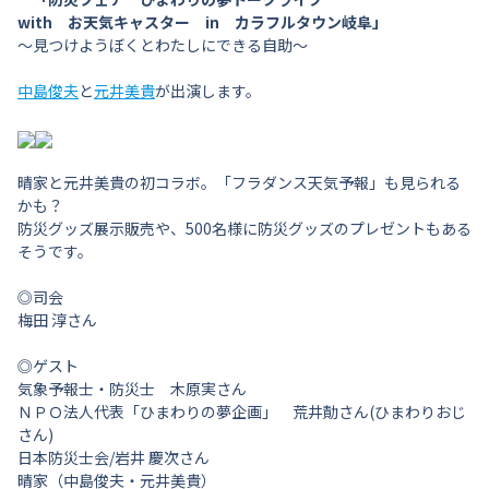
with お天気キャスター in カラフルタウン岐阜」
～見つけようぼくとわたしにできる自助～
中島俊夫
と
元井美貴
が出演します。
晴家と元井美貴の初コラボ。「フラダンス天気予報」も見られる
かも？
防災グッズ展示販売や、500名様に防災グッズのプレゼントもある
そうです。
◎司会
梅田 淳さん
◎ゲスト
気象予報士・防災士 木原実さん
ＮＰＯ法人代表「ひまわりの夢企画」 荒井勣さん(ひまわりおじ
さん)
日本防災士会/岩井 慶次さん
晴家（中島俊夫・元井美貴）