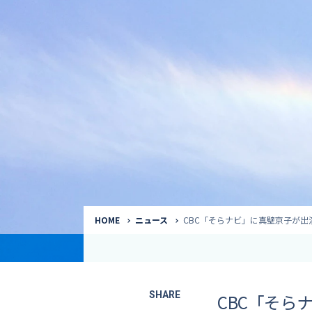
気象予報士
Request to a weather
Service
気象番組出演（
サービス
番組サポート /
講演会・イベン
インタビュー / 
サービストップ
コラム・寄稿 / 
司会MC / ナレ
HOME
ニュース
CBC「そらナビ」に真壁京子が出演
SHARE
CBC「そら