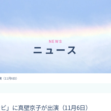
へのご依頼
気象情報のご依頼
 forecaster
Provision of weather information
テレビ・ラジオ）
データ提供（予報・実績）
 予報原稿作成
コンテンツ提供
ト出演
ピンポイント予報
NEWS
ニュース
取材
その他の情報提供
監修
ーション
（11月6日）
ナビ」に真壁京子が出演（11月6日）