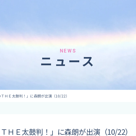
へのご依頼
気象情報のご依頼
 forecaster
Provision of weather information
テレビ・ラジオ）
データ提供（予報・実績）
 予報原稿作成
コンテンツ提供
ト出演
ピンポイント予報
NEWS
ニュース
取材
その他の情報提供
監修
ーション
のＴＨＥ太鼓判！」に森朗が出演（10/22）
のＴＨＥ太鼓判！」に森朗が出演（10/22）