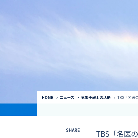
気象予報士
Request to a weather
Service
気象番組出演（
サービス
番組サポート /
講演会・イベン
インタビュー / 
サービストップ
コラム・寄稿 / 
司会MC / ナレ
HOME
ニュース
気象予報士の活動
TBS「名医
SHARE
TBS「名医