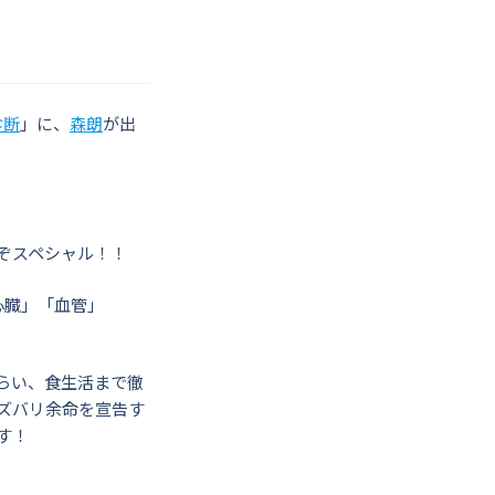
診断
」に、
森朗
が出
ぞスペシャル！！
心臓」「血管」
らい、食生活まで徹
ズバリ余命を宣告す
す！