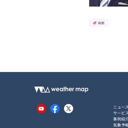
森朗
ニュー
YouTube
Facebook
X
サービ
事例紹
気象予