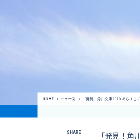
気象予報士
Request to a weather
Service
気象番組出演（
サービス
番組サポート /
講演会・イベン
インタビュー / 
サービストップ
コラム・寄稿 / 
司会MC / ナレ
HOME
ニュース
「発見！角川文庫2010 あらす
SHARE
「発見！角川