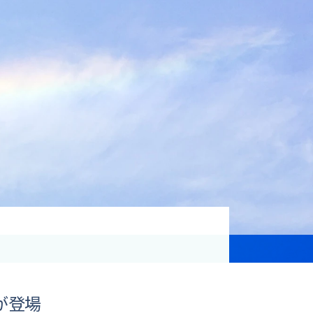
資格取得支援
Education
気象予報士講座について
気象予報士講座クリア
講座一覧
受講のご案内
が登場