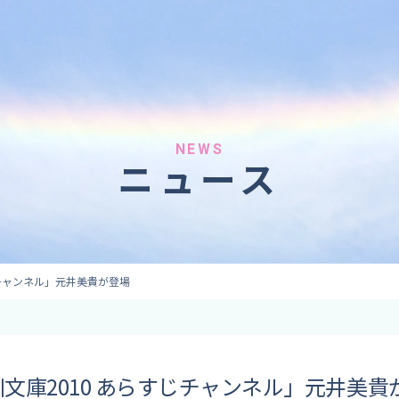
へのご依頼
気象情報のご依頼
 forecaster
Provision of weather information
テレビ・ラジオ）
データ提供（予報・実績）
 予報原稿作成
コンテンツ提供
ト出演
ピンポイント予報
NEWS
ニュース
取材
その他の情報提供
監修
ーション
じチャンネル」元井美貴が登場
文庫2010 あらすじチャンネル」元井美貴