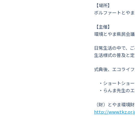
【場所】
ボルファートとやま
【主催】
環境とやま県民会議
日常生活の中で、ご
生活様式の普及と定
式典後、エコライフ
・ショートショート
・らんま先生のエ
（財）とやま環境財
http://www.tkz.or.j