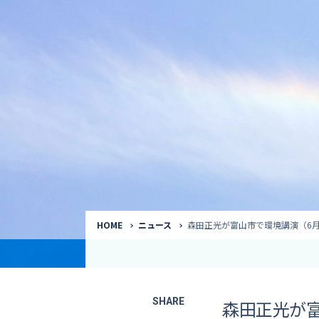
気象予報士
Request to a weather
Service
気象番組出演（
サービス
番組サポート /
講演会・イベン
インタビュー / 
サービストップ
コラム・寄稿 / 
司会MC / ナレ
HOME
ニュース
森田正光が富山市で環境講演（6月
SHARE
森田正光が富