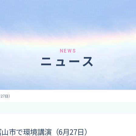
へのご依頼
気象情報のご依頼
 forecaster
Provision of weather information
テレビ・ラジオ）
データ提供（予報・実績）
 予報原稿作成
コンテンツ提供
ト出演
ピンポイント予報
NEWS
ニュース
取材
その他の情報提供
監修
ーション
27日）
山市で環境講演（6月27日）