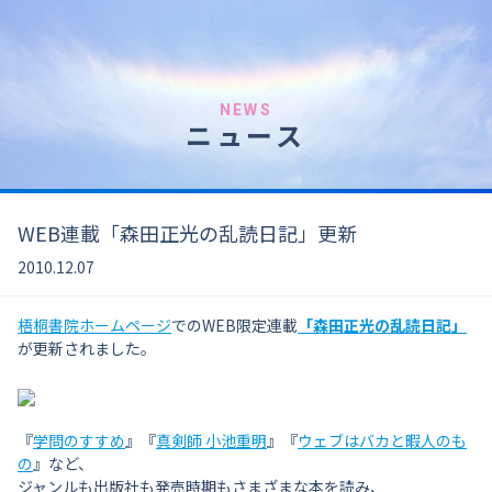
NEWS
ニュース
WEB連載「森田正光の乱読日記」更新
2010.12.07
梧桐書院ホームページ
でのWEB限定連載
「森田正光の乱読日記」
が更新されました。
『
学問のすすめ
』『
真剣師 小池重明
』『
ウェブはバカと暇人のも
の
』など、
ジャンルも出版社も発売時期もさまざまな本を読み、