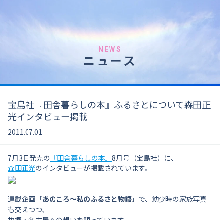
NEWS
ニュース
宝島社『田舎暮らしの本』ふるさとについて森田正
光インタビュー掲載
2011.07.01
7月3日発売の
『田舎暮らしの本』
8月号（宝島社）に、
森田正光
のインタビューが掲載されています。
連載企画
「あのころ〜私のふるさと物語」
で、幼少時の家族写真
も交えつつ、
故郷・名古屋への想いを語っています。