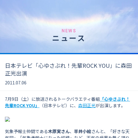
NEWS
ニュース
日本テレビ「心ゆさぶれ！先輩ROCK YOU」に森田
正光出演
2011.07.06
7月9日（土）に放送されるトークバラエティ番組
「心ゆさぶれ！
先輩ROCK YOU」
（日本テレビ）に、
森田正光
が出演します。
気象予報士仲間である
木原実さん
、
半井小絵
さんと、「好きな天
気図」「気象予報士になった経緯」など、天気の世界を熱く語り