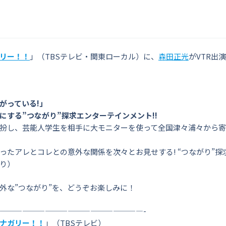
リー！！
」（TBSテレビ・関東ローカル）に、
森田正光
がVTR出
がっている!」
にする”つながり”探求エンターテインメント!!
扮し、芸能人学生を相手に大モニターを使って全国津々浦々から寄
たアレとコレとの意外な関係を次々とお見せする! “つながり”探
り）
外な”つながり”を、どうぞお楽しみに！
———————————————————-
ナガリー！！
」（TBSテレビ）