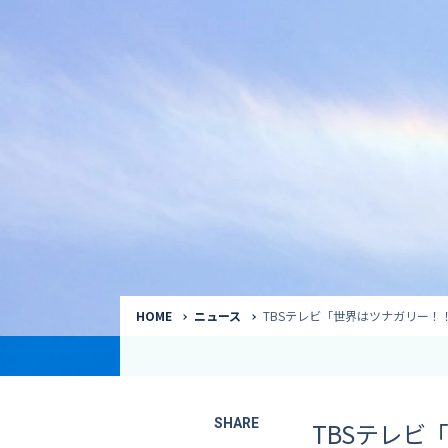
気象予報士
Request to a weather
Service
気象番組出演（
サービス
番組サポート /
講演会・イベン
インタビュー / 
サービストップ
コラム・寄稿 / 
司会MC / ナレ
HOME
ニュース
TBSテレビ「世界はツナガリー！
SHARE
TBSテレビ