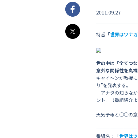
2011.09.27
Facebook
特番「
世界はツナガ
X
世の中は「全てつな
意外な関係性を丸裸
キャイ～ンが教授に
り”を発表する。
アナタの知らなかっ
ント。（番組紹介よ
天気予報と○○の意
—————————
番組名：「
世界はツ