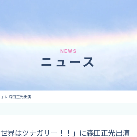
へのご依頼
気象情報のご依頼
 forecaster
Provision of weather information
テレビ・ラジオ）
データ提供（予報・実績）
 予報原稿作成
コンテンツ提供
ト出演
ピンポイント予報
NEWS
ニュース
取材
その他の情報提供
監修
ーション
！」に森田正光出演
「世界はツナガリー！！」に森田正光出演