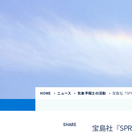
気象予報士
Request to a weather
Service
気象番組出演（
サービス
番組サポート /
講演会・イベン
インタビュー / 
サービストップ
コラム・寄稿 / 
司会MC / ナレ
HOME
ニュース
気象予報士の活動
宝島社『SP
SHARE
宝島社『SP