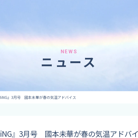
へのご依頼
気象情報のご依頼
 forecaster
Provision of weather information
テレビ・ラジオ）
データ提供（予報・実績）
 予報原稿作成
コンテンツ提供
ト出演
ピンポイント予報
NEWS
ニュース
取材
その他の情報提供
監修
ーション
RiNG』3月号 國本未華が春の気温アドバイス
RiNG』3月号 國本未華が春の気温アドバ