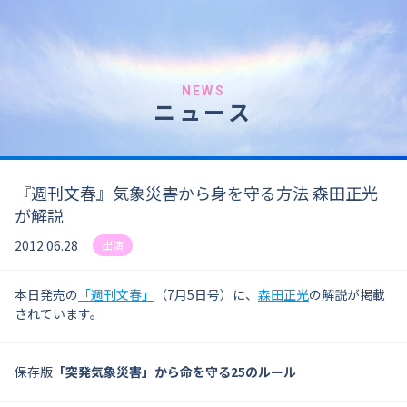
NEWS
ニュース
『週刊文春』気象災害から身を守る方法 森田正光
が解説
2012.06.28
出演
本日発売の
「週刊文春」
（7月5日号）に、
森田正光
の解説が掲載
されています。
保存版
「突発気象災害」から命を守る25のルール