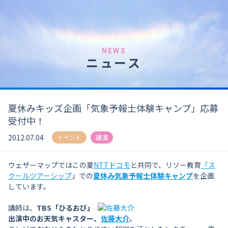
NEWS
ニュース
夏休みキッズ企画「気象予報士体験キャンプ」応募
受付中！
2012.07.04
イベント
講演
ウェザーマップではこの夏
NTTドコモ
と共同で、リソー教育
「ス
クールツアーシップ
」での
夏休み気象予報士体験キャンプ
を企画
しています。
講師は、
TBS「ひるおび」
出演中のお天気キャスター、
佐藤大介
。