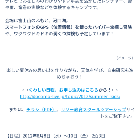
テレビでおなじみのわかりやすい解説を活かしたレクチャー、雲
や雷、竜巻の実験などを体験するキャンプです。
会場は富士山のふもと、河口湖。
スマートフォンのGPS（位置情報）を使ったハイパー宝探し冒険
や、ワクワクドキドキの
洞くつ探検
も予定しています！
（イメージ）
楽しい夏休みの思い出を作りながら、天気を学び、自由研究も進
めちゃおう！
→→
くわしい日程、お申し込みはこちら
から！
←←
http://docomo-live.jp/topic/2012/summer_kids/
または、
チラシ（PDF）
、
リソー教育スクールツアーシップ
サイ
トをご覧下さい。
【日程】2012年8月8日（水）〜10日（金） 2泊3日