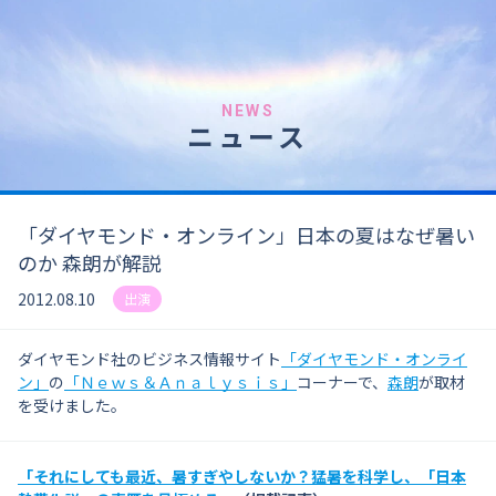
NEWS
ニュース
「ダイヤモンド・オンライン」日本の夏はなぜ暑い
のか 森朗が解説
2012.08.10
出演
ダイヤモンド社のビジネス情報サイト
「ダイヤモンド・オンライ
ン」
の
「Ｎｅｗｓ＆Ａｎａｌｙｓｉｓ」
コーナーで、
森朗
が取材
を受けました。
「それにしても最近、暑すぎやしないか？
猛暑を科学し、「日本