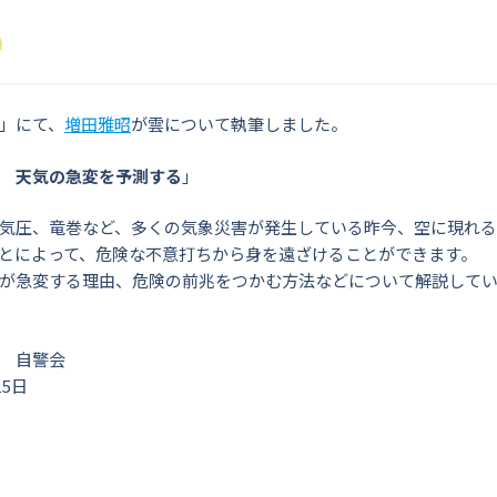
」にて、
増田雅昭
が雲について執筆しました。
 天気の急変を予測する
」
気圧、竜巻など、多くの気象災害が発生している昨今、空に現れ
とによって、危険な不意打ちから身を遠ざけることができます。
が急変する理由、危険の前兆をつかむ方法などについて解説して
 自警会
15日