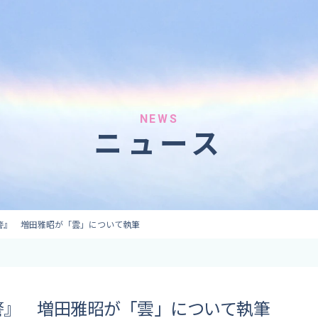
へのご依頼
気象情報のご依頼
 forecaster
Provision of weather information
テレビ・ラジオ）
データ提供（予報・実績）
 予報原稿作成
コンテンツ提供
ト出演
ピンポイント予報
NEWS
ニュース
取材
その他の情報提供
監修
ーション
警』 増田雅昭が「雲」について執筆
警』 増田雅昭が「雲」について執筆