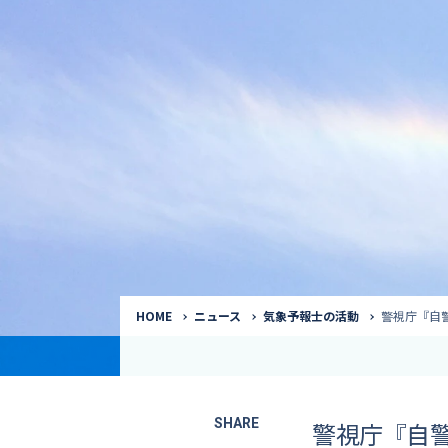
気象予報士
Request to a weather
Service
気象番組出演（
サービス
番組サポート /
講演会・イベン
インタビュー / 
サービストップ
コラム・寄稿 / 
司会MC / ナレ
HOME
ニュース
気象予報士の活動
警視庁『自
SHARE
警視庁『自