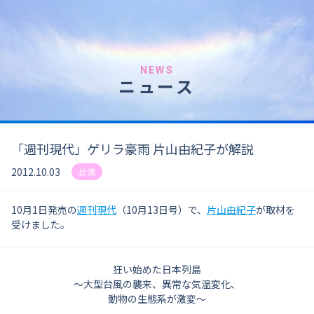
NEWS
ニュース
「週刊現代」ゲリラ豪雨 片山由紀子が解説
2012.10.03
出演
10月1日発売の
週刊現代
（10月13日号）で、
片山由紀子
が取材を
受けました。
狂い始めた日本列島
～大型台風の襲来、異常な気温変化、
動物の生態系が激変～