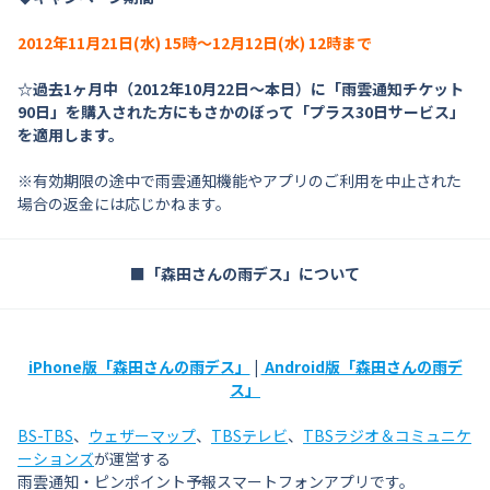
2012年11月21日(水) 15時〜12月12日(水) 12時まで
☆過去1ヶ月中（2012年10月22日〜本日）に「雨雲通知チケット
90日」を購入された方にもさかのぼって「プラス30日サービス」
を適用します。
※有効期限の途中で雨雲通知機能やアプリのご利用を中止された
場合の返金には応じかねます。
■「森田さんの雨デス」について
iPhone
版「森田さんの雨デス」
|
Android
版「森田さんの雨デ
ス」
BS-TBS
、
ウェザーマップ
、
TBSテレビ
、
TBSラジオ＆コミュニケ
ーションズ
が運営する
雨雲通知・ピンポイント予報スマートフォンアプリです。