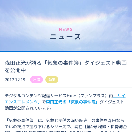
NEWS
ニュース
森田正光が語る「気象の事件簿」ダイジェスト動画
を公開中
2012.12.19
出演
執筆
デジタルコンテンツ配信サービスFan+（ファンプラス）内
「サイ
エンスエレメンツ」
で
森田正光の「気象の事件簿」
ダイジェスト
動画が公開されています。
「気象の事件簿」は、気象と関係の深い歴史上の事件を森田なら
ではの視点で掘り下げるシリーズで、現在
【第1号 秘録・伊勢湾台