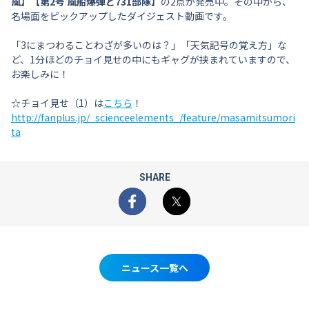
風】【第2号 風船爆弾と731部隊】
の2点が発売中。その中から、
名場面をピックアップしたダイジェスト動画です。
「3にまつわることわざが多いのは？」「天気記号の覚え方」な
ど、1分ほどのチョイ見せの中にもギャグが挟まれていますので、
お楽しみに！
☆チョイ見せ（1）は
こちら
！
http://fanplus.jp/_scienceelements_/feature/masamitsumori
ta
SHARE
Facebook
X
ニュース一覧へ