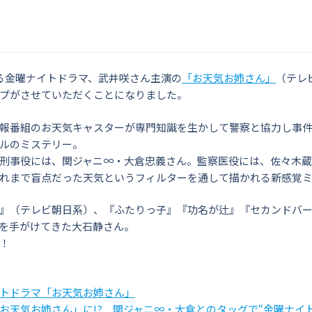
る金曜ナイトドラマ、武井咲さん主演の
「お天気お姉さん」
（テレ
プがさせていただくことになりました。
報番組のお天気キャスターが専門知識を生かして警察と協力し事
ルのミステリー。
刑事役には、関ジャニ∞・大倉忠義さん。監察医役には、佐々木
れまで盲点だった天気というフィルターを通して描かれる新感覚ミ
』（テレビ朝日系）、『ふたりっ子』『功名が辻』『セカンドバー
を手がけてきた大石静さん。
！
トドラマ「お天気お姉さん」
お天気お姉さん」に!? 関ジャニ∞・大倉とのタッグで“金曜ナイ