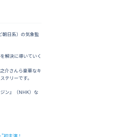
ビ朝日系）の気象監
件を解決に導いていく
蔵之介さんら豪華なキ
ステリーです。
ジン』（NHK）な
ト”初主演！