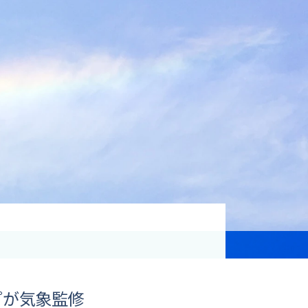
資格取得支援
Education
気象予報士講座について
気象予報士講座クリア
講座一覧
受講のご案内
プが気象監修