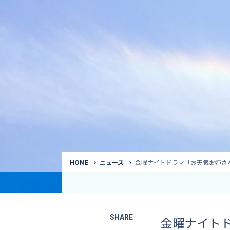
気象予報士
Request to a weather
Service
気象番組出演（
サービス
番組サポート /
講演会・イベン
インタビュー / 
サービストップ
コラム・寄稿 / 
司会MC / ナレ
HOME
ニュース
金曜ナイトドラマ「お天気お姉さ
SHARE
金曜ナイト