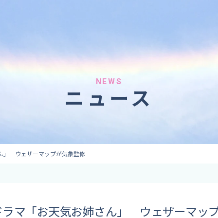
へのご依頼
気象情報のご依頼
 forecaster
Provision of weather information
テレビ・ラジオ）
データ提供（予報・実績）
 予報原稿作成
コンテンツ提供
ト出演
ピンポイント予報
NEWS
ニュース
取材
その他の情報提供
監修
ーション
ん」 ウェザーマップが気象監修
ドラマ「お天気お姉さん」 ウェザーマッ