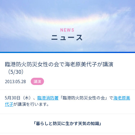
NEWS
ニュース
臨港防火防災女性の会で海老原美代子が講演
（5/30）
2013.05.28
講演
5月30日（木）、
臨港消防署
「臨港防火防災女性の会」で
海老原美
代子
が講演を行います。
「暮らしと防災に生かす天気の知識」