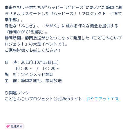
未来を担う子供たちが“ハッピー”と“ピース”にあふれた静岡に暮
らせるようスタートした『八ッピース！！プロジェクト 子育て
来楽部』。
身近な「ふしぎ」、「かがく」に触れる様々な機会を提供する
『静岡かがく特捜隊』。
静岡新聞、静岡放送がひとつになって発足した『こどもみらいプ
ロジェクト』の大型イベントです。
ご家族皆様でお越しください！
日 時：2013年10月12日(土)
10：40～ / 13：20～
場 所：ツインメッセ静岡
主 催：静岡新聞社、静岡放送
◎関連リンク
こどもみらいプロジェクト公式Webサイト
おやこアットエス
比連崎実