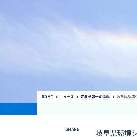
気象予報士
Request to a weather
Service
気象番組出演（
サービス
番組サポート /
講演会・イベン
インタビュー / 
サービストップ
コラム・寄稿 / 
司会MC / ナレ
HOME
ニュース
気象予報士の活動
岐阜県環境
SHARE
岐阜県環境シ