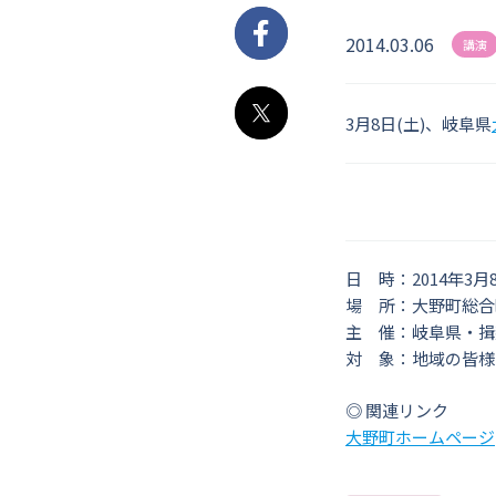
2014.03.06
Facebook
講演
3月8日(土)、岐阜県
X
日 時：2014年3月8
場 所：大野町総合
主 催：岐阜県・揖
対 象：地域の皆様 
◎ 関連リンク
大野町ホームページ