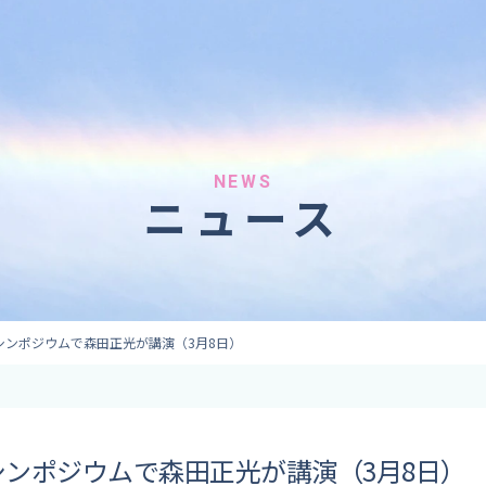
へのご依頼
気象情報のご依頼
 forecaster
Provision of weather information
テレビ・ラジオ）
データ提供（予報・実績）
 予報原稿作成
コンテンツ提供
ト出演
ピンポイント予報
NEWS
ニュース
取材
その他の情報提供
監修
ーション
シンポジウムで森田正光が講演（3月8日）
ンポジウムで森田正光が講演（3月8日）