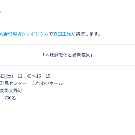
大野町環境シンポジウム
で
森田正光
が講演します。
「地球温暖化と異常気象」
日(土) 13：45～15：15
町民センター ふれあいホール
斐郡大野町
700名