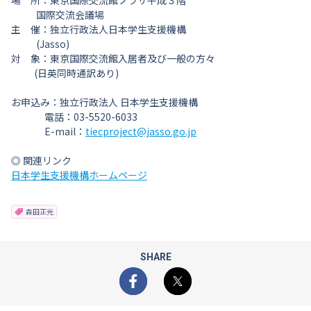
場 所：東京国際交流館プラザ平成３階
国際交流会議場
主 催：独立行政法人日本学生支援機構
(Jasso)
対 象：東京国際交流館入居者及び一般の方々
(日英同時通訳あり)
お申込み：独立行政法人 日本学生支援機構
電話：03-5520-6033
E-mail：
tiecproject@jasso.go.jp
◎ 関連リンク
日本学生支援機構ホームページ
森田正光
SHARE
Facebook
X