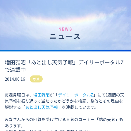
NEWS
ニュース
増田雅昭「あと出し天気予報」デイリーポータルZ
で連載中
2014.06.16
執筆
毎週月曜日は、
増田雅昭
が「
デイリーポータルZ
」にて1週間の天
気予報を振り返って当たったかどうかを検証、勝敗とその理由を
解説する「
あと出し天気予報
」を連載しています。
みなさんからの回答を受け付ける人気のコーナー「詰め天気」も
あります。