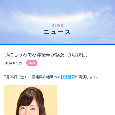
NEWS
ニュース
JAにしうわで杉澤綾華が講演（7月26日）
2014.07.25
講演
7月26日（土）、愛媛県八幡浜市で
杉澤綾華
が講演します。