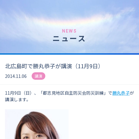
NEWS
ニュース
北広島町で勝丸恭子が講演（11月9日）
2014.11.06
講演
11月9日（日）、「都志見地区自主防災会防災訓練」で
勝丸恭子
が
講演します。