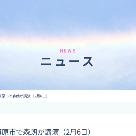
へのご依頼
気象情報のご依頼
 forecaster
Provision of weather information
テレビ・ラジオ）
データ提供（予報・実績）
 予報原稿作成
コンテンツ提供
ト出演
ピンポイント予報
NEWS
ニュース
取材
その他の情報提供
監修
ーション
模原市で森朗が講演（2月6日）
原市で森朗が講演（2月6日）