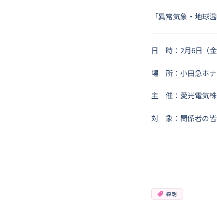
「異常気象・地球温
日 時：2月6日（金）
場 所：小田急ホテ
主 催：愛光電気株
対 象：関係者の皆
森朗