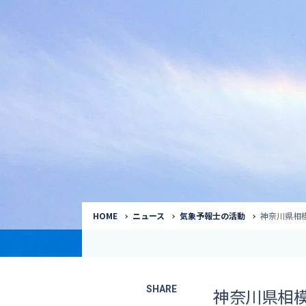
気象予報士
Request to a weather
Service
気象番組出演（
サービス
番組サポート /
講演会・イベン
インタビュー / 
サービストップ
コラム・寄稿 / 
司会MC / ナレ
HOME
ニュース
気象予報士の活動
神奈川県相
SHARE
神奈川県相模