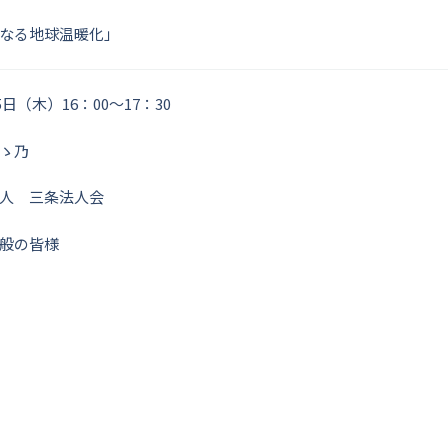
なる地球温暖化」
5日（木）16：00～17：30
ゝ乃
人 三条法人会
般の皆様