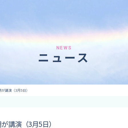
へのご依頼
気象情報のご依頼
 forecaster
Provision of weather information
テレビ・ラジオ）
データ提供（予報・実績）
 予報原稿作成
コンテンツ提供
ト出演
ピンポイント予報
NEWS
ニュース
取材
その他の情報提供
監修
ーション
朗が講演（3月5日）
が講演（3月5日）