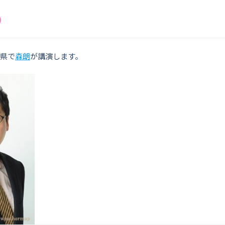
潟県で
森朗
が講演します。