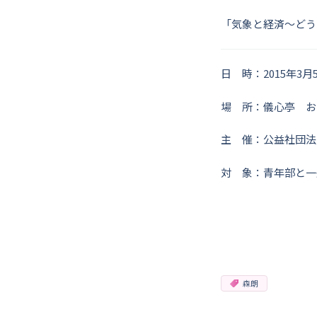
「気象と経済～どう
日 時：2015年3月
場 所：儀心亭 お
主 催：公益社団法
対 象：青年部と一
森朗