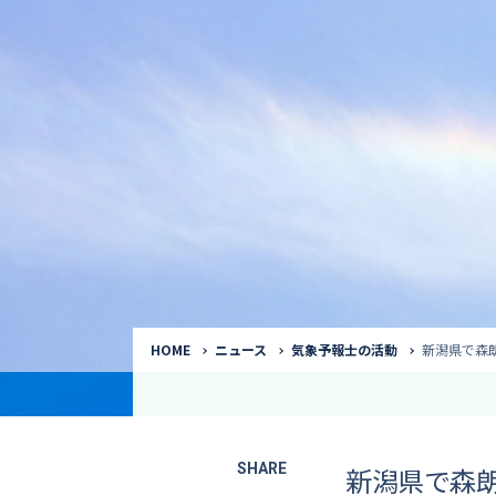
気象予報士
Request to a weather
Service
気象番組出演（
サービス
番組サポート /
講演会・イベン
インタビュー / 
サービストップ
コラム・寄稿 / 
司会MC / ナレ
HOME
ニュース
気象予報士の活動
新潟県で森
SHARE
新潟県で森朗