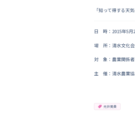
「知って得する天気
日 時：2015年5月
場 所：清水文化会
対 象：農業関係者
主 催：清水農業協
元井美貴