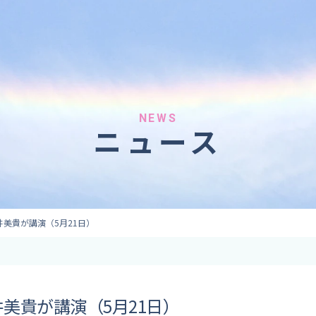
へのご依頼
気象情報のご依頼
 forecaster
Provision of weather information
テレビ・ラジオ）
データ提供（予報・実績）
 予報原稿作成
コンテンツ提供
ト出演
ピンポイント予報
NEWS
ニュース
取材
その他の情報提供
監修
ーション
美貴が講演（5月21日）
美貴が講演（5月21日）