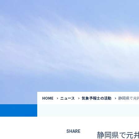
気象予報士
Request to a weather
Service
気象番組出演（
サービス
番組サポート /
講演会・イベン
インタビュー / 
サービストップ
コラム・寄稿 / 
司会MC / ナレ
HOME
ニュース
気象予報士の活動
静岡県で元井
SHARE
静岡県で元井