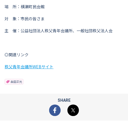
場 所：横瀬町民会館
対 象：市民の皆さま
主 催：公益社団法人秩父青年会議所、一般社団秩父法人会
◎関連リンク
秩父青年会議所WEBサイト
森田正光
SHARE
Facebook
X