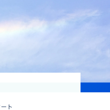
資格取得支援
Education
気象予報士講座について
気象予報士講座クリア
講座一覧
受講のご案内
タート