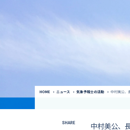
気象予報士
Request to a weather
Service
気象番組出演（
サービス
番組サポート /
講演会・イベン
インタビュー / 
サービストップ
コラム・寄稿 / 
司会MC / ナレ
HOME
ニュース
気象予報士の活動
中村美公、
SHARE
中村美公、