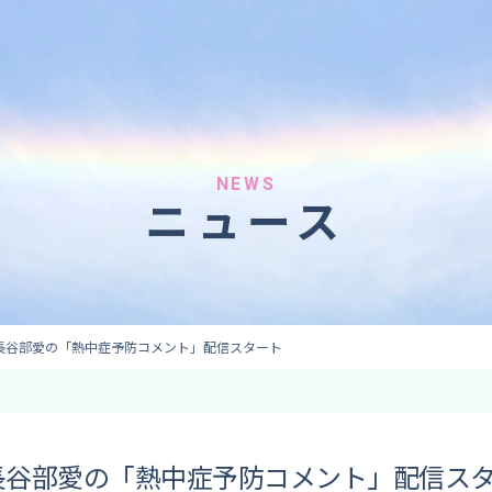
へのご依頼
気象情報のご依頼
 forecaster
Provision of weather information
テレビ・ラジオ）
データ提供（予報・実績）
 予報原稿作成
コンテンツ提供
ト出演
ピンポイント予報
NEWS
ニュース
取材
その他の情報提供
監修
ーション
長谷部愛の「熱中症予防コメント」配信スタート
長谷部愛の「熱中症予防コメント」配信ス