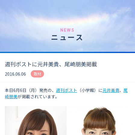
NEWS
ニュース
週刊ポストに元井美貴、尾崎朋美掲載
2016.06.06
取材
本日6月6日（月）発売の、
週刊ポスト
（小学館）に
元井美貴
、
尾
崎朋美
が掲載されています。