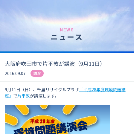
NEWS
ニュース
大阪府吹田市で片平敦が講演（9月11日）
2016.09.07
講演
9月11日（日）、千里リサイクルプラザ
「
平成28年度環境問題講
座」
で
片平敦
が講演します。