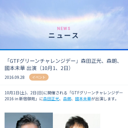
NEWS
ニュース
「GTFグリーンチャレンジデー」森田正光、森朗、
國本未華 出演（10月1、2日）
2016.09.28
イベント
10月1日(土)、2日(日)に開催される「GTFグリーンチャレンジデー
2016 in 新宿御苑」に
森田正光
、
森朗
、
國本未華
が出演します。