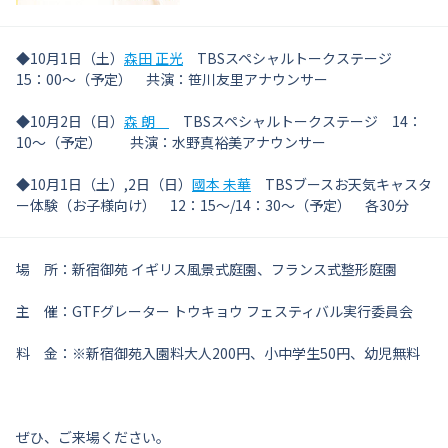
◆10月1日（土）
森田 正光
TBSスペシャルトークステージ
15：00～（予定） 共演：笹川友里アナウンサー
◆10月2日（日）
森 朗
TBSスペシャルトークステージ 14：
10～（予定） 共演：水野真裕美アナウンサー
◆10月1日（土）,2日（日）
國本 未華
TBSブースお天気キャスタ
ー体験（お子様向け） 12：15～/14：30～（予定） 各30分
場 所：新宿御苑 イギリス風景式庭園、フランス式整形庭園
主 催：GTFグレーター トウキョウ フェスティバル実行委員会
料 金：※新宿御苑入園料大人200円、小中学生50円、幼児無料
ぜひ、ご来場ください。