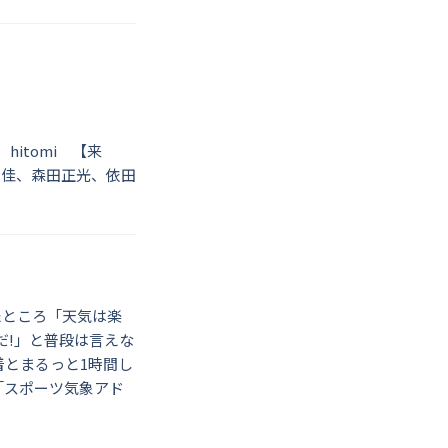
hitomi 【来
政佳、森田正光、依田
たところ「天気は楽
だ!」と普段は言えな
着とまるっと1時間し
「スポーツ気象アド