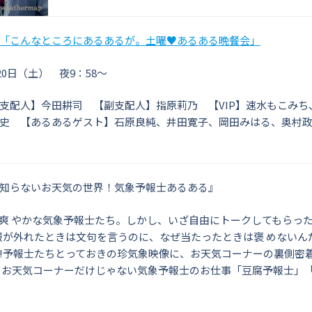
「こんなところにあるあるが。土曜♥あるある晩餐会」
20日（土） 夜9：58～
支配人】今田耕司 【副支配人】指原莉乃 【VIP】速水もこみち、
史 【あるあるゲスト】石原良純、井田寛子、岡田みはる、奥村
知らないお天気の世界！気象予報士あるある』
爽 やかな気象予報士たち。しかし、いざ自由にトークしてもらっ
報が外れたときは文句を言うのに、なぜ当たったときは褒 めないん
!予報士たちとっておきの珍気象映像に、お天気コーナーの裏側密
 お天気コーナーだけじゃない気象予報士のお仕事「豆腐予報士」