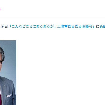
ビ朝日
「こんなところにあるあるが。土曜♥あるある晩餐会」
に
森