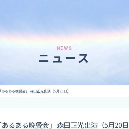
へのご依頼
気象情報のご依頼
 forecaster
Provision of weather information
テレビ・ラジオ）
データ提供（予報・実績）
 予報原稿作成
コンテンツ提供
ト出演
ピンポイント予報
NEWS
ニュース
取材
その他の情報提供
監修
ーション
あるある晩餐会」 森田正光出演（5月20日）
あるある晩餐会」 森田正光出演（5月20