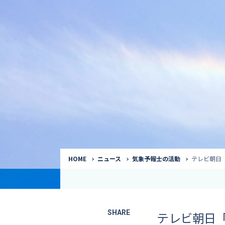
気象予報士
Request to a weather
Service
気象番組出演（
サービス
番組サポート /
講演会・イベン
インタビュー / 
サービストップ
コラム・寄稿 / 
司会MC / ナレ
HOME
ニュース
気象予報士の活動
テレビ朝日「
SHARE
テレビ朝日「