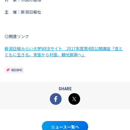
主 催：新潟日報社
◎関連リンク
新潟日報みらい大学WEBサイト 2017年度第4回公開講座「雪と
ともに生きる。克雪から利雪、観光振興へ」
増田雅昭
SHARE
Facebook
X
ニュース一覧へ