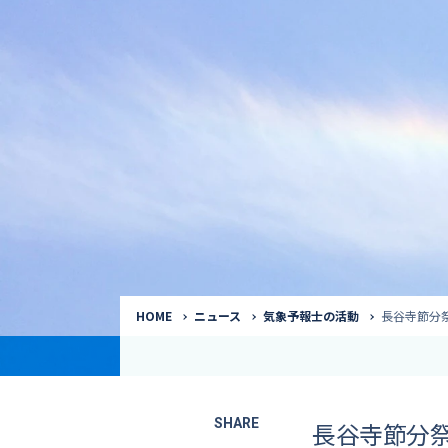
気象予報士
Request to a weather
Service
気象番組出演（
サービス
番組サポート /
講演会・イベン
インタビュー / 
サービストップ
コラム・寄稿 / 
司会MC / ナレ
HOME
ニュース
気象予報士の活動
長谷寺節分
SHARE
長谷寺節分祭