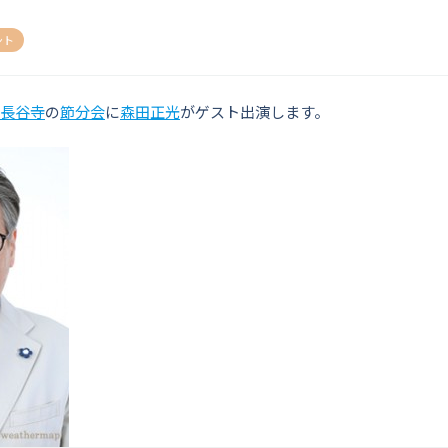
ント
長谷寺
の
節分会
に
森田正光
がゲスト出演します。