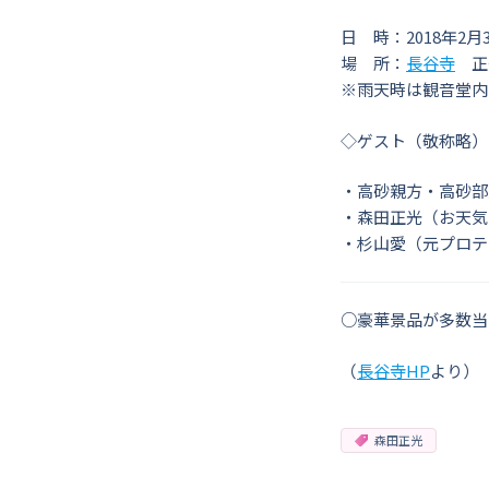
日 時：2018年2月
場 所：
長谷寺
正
※雨天時は観音堂内
◇ゲスト（敬称略）
・高砂親方・高砂部
・森田正光（お天気
・杉山愛（元プロテ
○豪華景品が多数当
（
長谷寺HP
より）
森田正光