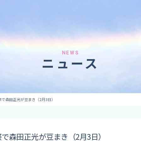
へのご依頼
気象情報のご依頼
 forecaster
Provision of weather information
テレビ・ラジオ）
データ提供（予報・実績）
 予報原稿作成
コンテンツ提供
ト出演
ピンポイント予報
NEWS
ニュース
取材
その他の情報提供
監修
ーション
祭で森田正光が豆まき（2月3日）
で森田正光が豆まき（2月3日）