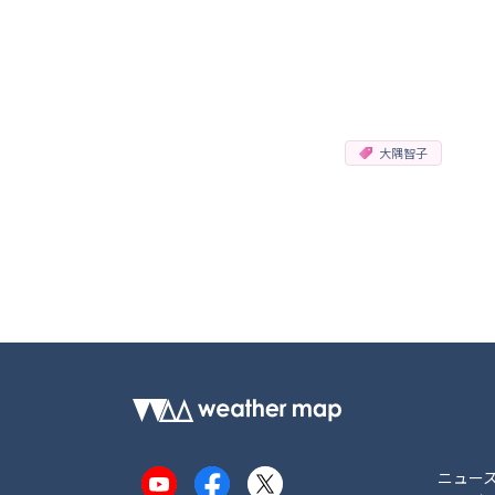
大隅智子
ニュー