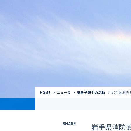
気象予報士
Request to a weather
Service
気象番組出演（
サービス
番組サポート /
講演会・イベン
インタビュー / 
サービストップ
コラム・寄稿 / 
司会MC / ナレ
HOME
ニュース
気象予報士の活動
岩手県消防
SHARE
岩手県消防協