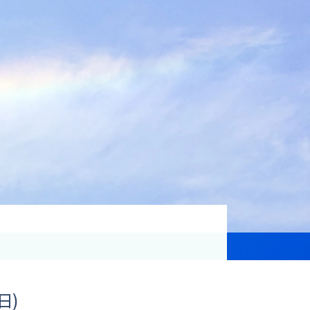
資格取得支援
Education
気象予報士講座について
気象予報士講座クリア
講座一覧
受講のご案内
日)