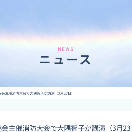
へのご依頼
気象情報のご依頼
 forecaster
Provision of weather information
テレビ・ラジオ）
データ提供（予報・実績）
 予報原稿作成
コンテンツ提供
ト出演
ピンポイント予報
NEWS
ニュース
取材
その他の情報提供
監修
ーション
協会主催消防大会で大隅智子が講演（3月23日)
会主催消防大会で大隅智子が講演（3月23