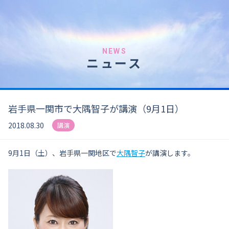
NEWS
ニュース
岩手県一関市で大隅智子が講演（9月1日）
2018.08.30
講演
9月1日（土）、岩手県
一関地区で
大隅智子
が講演します。