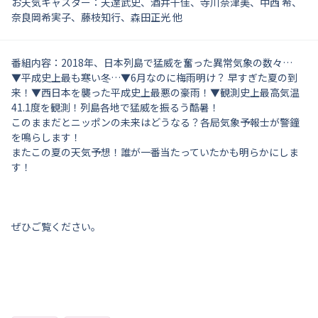
お天気キャスター：天達武史、酒井千佳、寺川奈津美、中西 希、
奈良岡希実子、藤枝知行、森田正光 他
番組内容：
2018年、日本列島で猛威を奮った異常気象の数々…
▼平成史上最も寒い冬…▼6月なのに梅雨明け？ 早すぎた夏の到
来！▼西日本を襲った平成史上最悪の豪雨！▼観測史上最高気温
41.1度を観測！列島各地で猛威を振るう酷暑！
このままだとニッポンの未来はどうなる？各局気象予報士が警鐘
を鳴らします！
またこの夏の天気予想！誰が一番当たっていたかも明らかにしま
す！
ぜひご覧ください。